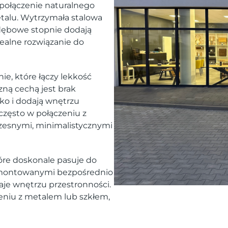
połączenie naturalnego
etalu. Wytrzymała stalowa
 dębowe stopnie dodają
ealne rozwiązanie do
e, które łączy lekkość
zną cechą jest brak
ko i dodają wnętrzu
często w połączeniu z
zesnymi, minimalistycznymi
tóre doskonale pasuje do
i montowanymi bezpośrednio
aje wnętrzu przestronności.
eniu z metalem lub szkłem,