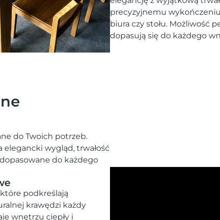
elegancję z wyjątkową trwało
precyzyjnemu wykończeniu n
biura czy stołu. Możliwość p
dopasują się do każdego wn
zne
e do Twoich potrzeb.
a elegancki wygląd, trwałość
a, dopasowane do każdego
we
które podkreślają
uralnej krawędzi każdy
je wnętrzu ciepły i