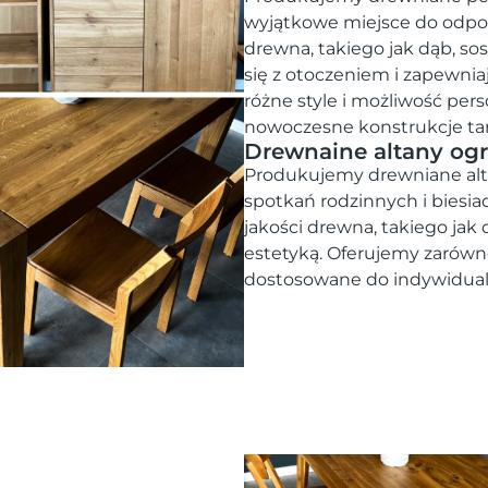
wyjątkowe miejsce do odpo
drewna, takiego jak dąb, s
się z otoczeniem i zapewni
różne style i możliwość per
nowoczesne konstrukcje ta
Drewnaine altany og
Produkujemy drewniane alta
spotkań rodzinnych i biesi
jakości drewna, takiego jak 
estetyką. Oferujemy zarówno
dostosowane do indywidualn