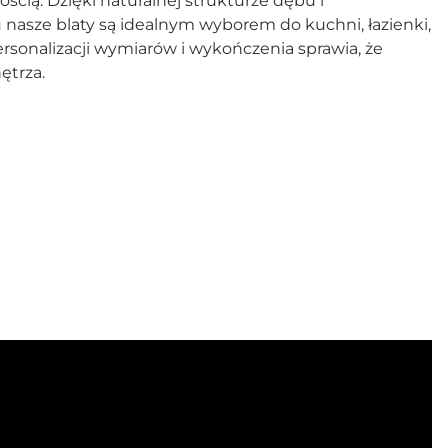
ścią. Dzięki naturalnej strukturze dębu i
asze blaty są idealnym wyborem do kuchni, łazienki,
ersonalizacji wymiarów i wykończenia sprawia, że
ętrza.