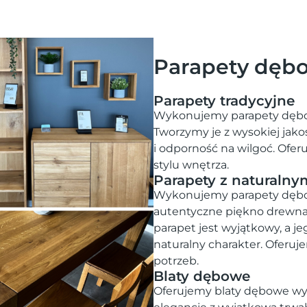
Parapety dęb
Parapety tradycyjne
Wykonujemy parapety dębo
Tworzymy je z wysokiej jako
i odporność na wilgoć. Of
stylu wnętrza.
Parapety z naturalny
Wykonujemy parapety dębow
autentyczne piękno drewna. 
parapet jest wyjątkowy, a j
naturalny charakter. Oferu
potrzeb.
Blaty dębowe
Oferujemy blaty dębowe wyk