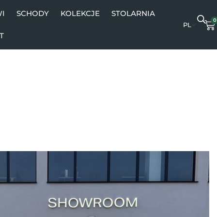
I
SCHODY
KOLEKCJE
STOLARNIA
0
W
T