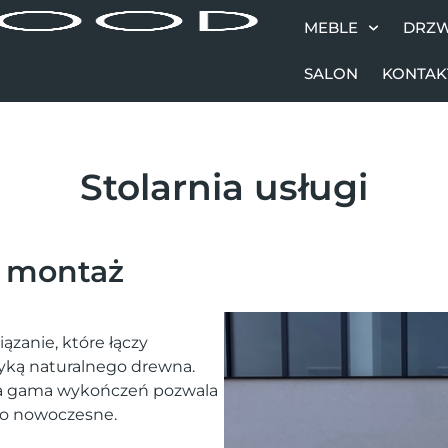
MEBLE
DRZW
SALON
KONTAK
Stolarnia usługi
i montaż
ązanie, które łączy
tyką naturalnego drewna.
oka gama wykończeń pozwala
po nowoczesne.